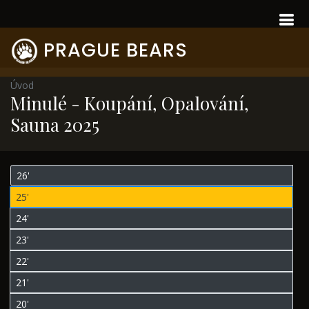
PRAGUE BEARS
Úvod
Minulé - Koupání, Opalování,
Sauna 2025
26'
25'
24'
23'
22'
21'
20'