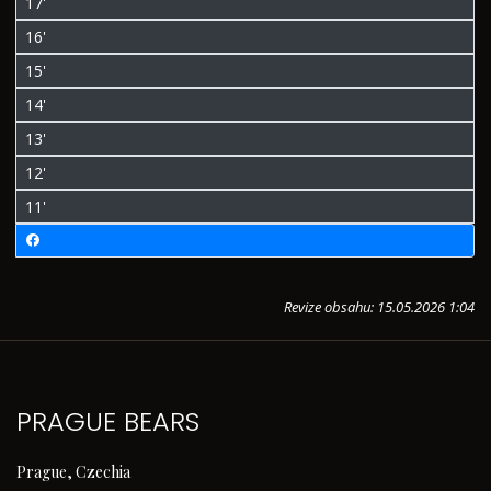
17'
16'
15'
14'
13'
12'
11'
Revize obsahu: 15.05.2026 1:04
PRAGUE BEARS
Prague, Czechia