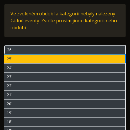
Ve zvoleném období a kategorii nebyly nalezeny
žádné eventy. Zvolte prosím jinou kategorii nebo
období.
26'
25'
24'
23'
22'
21'
20'
19'
18'