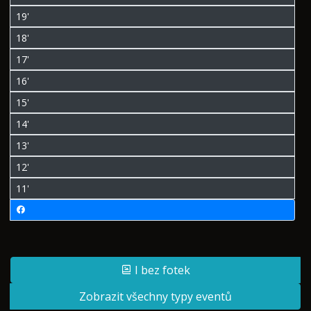
19'
18'
17'
16'
15'
14'
13'
12'
11'
I bez fotek
Zobrazit všechny typy eventů