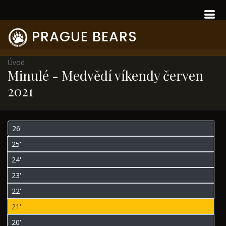
PRAGUE BEARS
Úvod
Minulé - Medvědí víkendy červen
2021
26'
25'
24'
23'
22'
21'
20'