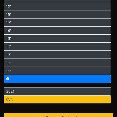
19'
18'
17'
16'
15'
14'
13'
12'
11'
2021
ČVN