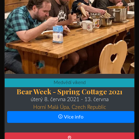
Medvědí víkend
Bear Week - Spring Cottage 2021
úterý 8. června 2021
- 13. června
Horní Malá Úpa, Czech Republic
Více info