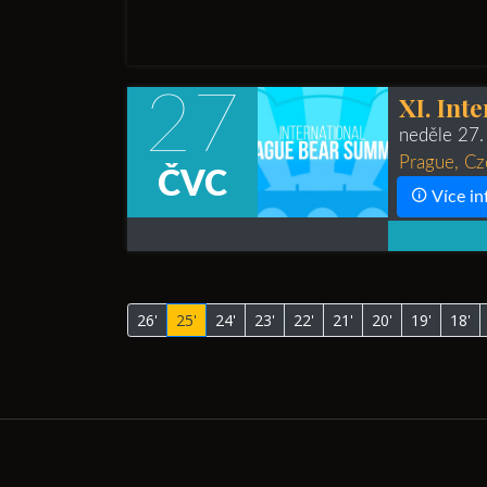
27
XI. Int
neděle 27
Prague, Cz
ČVC
Více in
26'
25'
24'
23'
22'
21'
20'
19'
18'