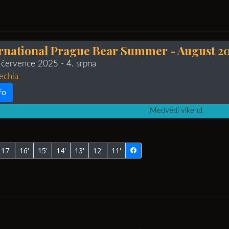
ernational Prague Bear Summer - August 2
. července 2025
- 4. srpna
echia
fo
Medvědí víkend
17'
16'
15'
14'
13'
12'
11'