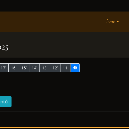
Úvod
025
17'
16'
15'
14'
13'
12'
11'
entů