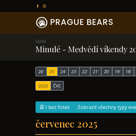
PRAGUE BEARS
Úvod
Minulé - Medvědí víkendy 2
26'
25'
24'
23'
22'
21'
20'
19'
18'
2025
ČVC
I bez fotek
Zobrazit všechny typy ev
červenec 2025