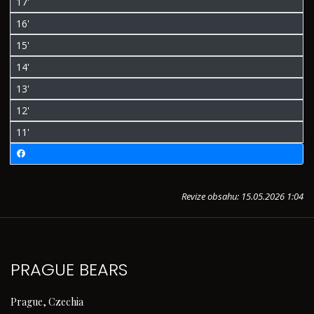
17'
16'
15'
14'
13'
12'
11'
Revize obsahu: 15.05.2026 1:04
PRAGUE BEARS
Prague, Czechia