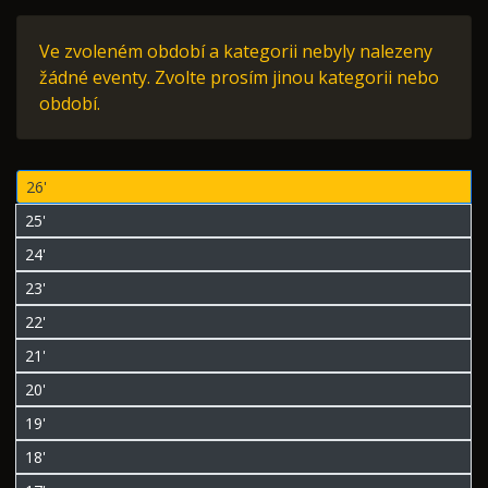
Ve zvoleném období a kategorii nebyly nalezeny
žádné eventy. Zvolte prosím jinou kategorii nebo
období.
26'
25'
24'
23'
22'
21'
20'
19'
18'