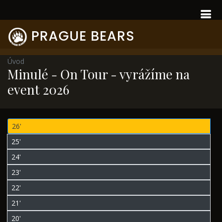
PRAGUE BEARS
Úvod
Minulé - On Tour - vyrážíme na
event 2026
26'
25'
24'
23'
22'
21'
20'