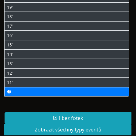
19'
18'
17'
16'
15'
14'
13'
12'
11'
I bez fotek
Zobrazit všechny typy eventů