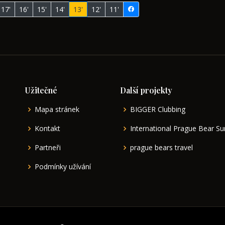
17'
16'
15'
14'
13'
12'
11'
Užitečné
Další projekty
Mapa stránek
BIGGER Clubbing
Kontakt
International Prague Bear 
Partneři
prague bears travel
Podmínky užívání