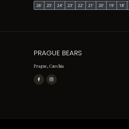
26'
25'
24'
23'
22'
21'
20'
19'
18'
PRAGUE BEARS
Prague, Czechia