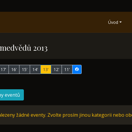
Úvod
í medvědů 2013
17'
16'
15'
14'
13'
12'
11'
py eventů
lezeny žádné eventy. Zvolte prosím jinou kategorii nebo ob