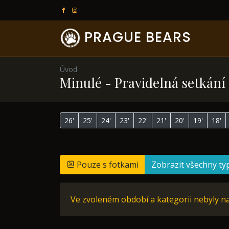
PRAGUE BEARS
Úvod
Minulé - Pravidelná setkán
26'
25'
24'
23'
22'
21'
20'
19'
18'
Pouze s fotkami
Zobrazit všechny ty
Ve zvoleném období a kategorii nebyly na