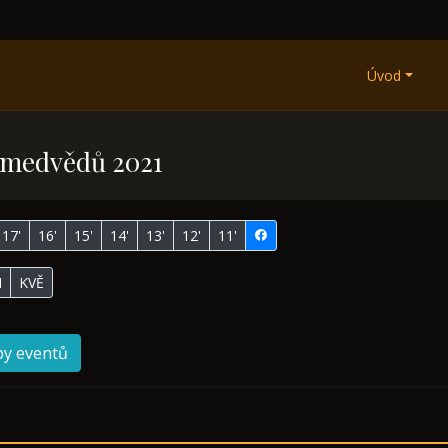
Úvod
í medvědů 2021
17'
16'
15'
14'
13'
12'
11'
N
KVĚ
py eventů