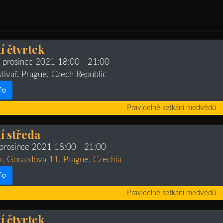
 čtvrtek
. prosince 2021 18:00
- 21:00
stivař, Prague, Czech Republic
fo
Pravidelné setkání medvědů
 středa
 prosince 2021 18:00
- 21:00
, Gorazdova 11, Prague, Czechia
fo
Pravidelné setkání medvědů
 čtvrtek