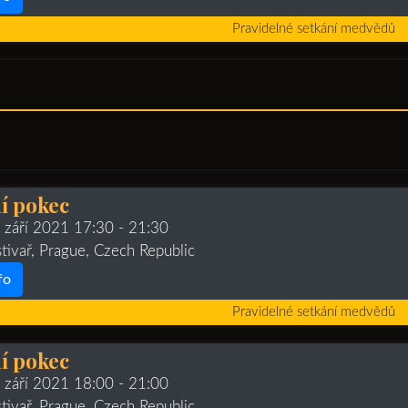
Pravidelné setkání medvědů
í pokec
. září 2021 17:30
- 21:30
stivař, Prague, Czech Republic
fo
Pravidelné setkání medvědů
í pokec
. září 2021 18:00
- 21:00
stivař, Prague, Czech Republic