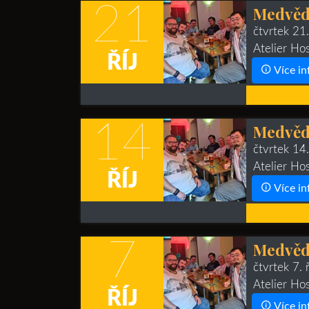
21
Medvěd
čtvrtek 21
Atelier Ho
ŘÍJ
Více in
14
Medvěd
čtvrtek 14
Atelier Ho
ŘÍJ
Více in
7
Medvěd
čtvrtek 7.
Atelier Ho
ŘÍJ
Více in