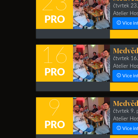
23
čtvrtek 23
Atelier Ho
PRO
Více in
16
Medvědí
čtvrtek 16
Atelier Ho
PRO
Více in
9
Medvědí
čtvrtek 9.
Atelier Ho
PRO
Více in