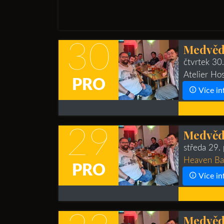
30
Medvědí
čtvrtek 30
Atelier Ho
PRO
Více in
29
Medvědí
středa 29.
Heaven Bar
PRO
Více in
Medvědí