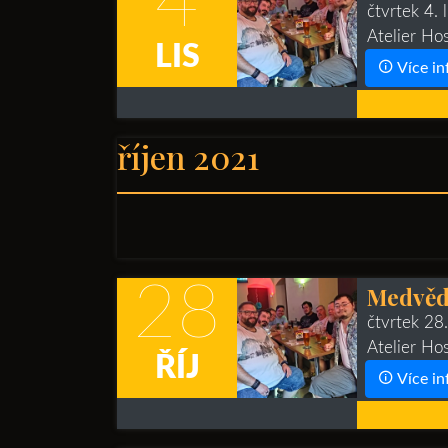
4
čtvrtek 4.
Atelier Ho
LIS
Více in
říjen 2021
28
Medvěd
čtvrtek 28
Atelier Ho
ŘÍJ
Více in