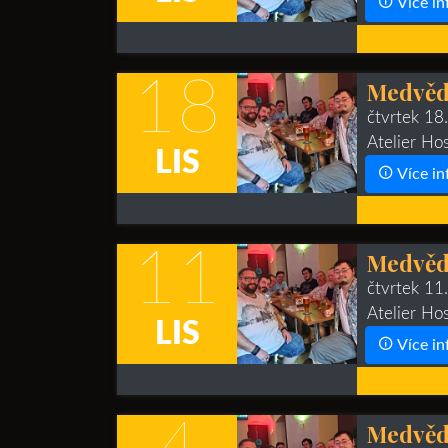
Více in
18
Medvědí
čtvrtek 18
Atelier Ho
LIS
Více in
11
Medvědí
čtvrtek 11
Atelier Ho
LIS
Více in
Medvědí