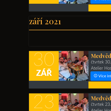
září 2021
30
Medvěd
čtvrtek 30
Atelier Ho
ZÁŘ
Více in
23
Medvěd
čtvrtek 23
Atelier Ho