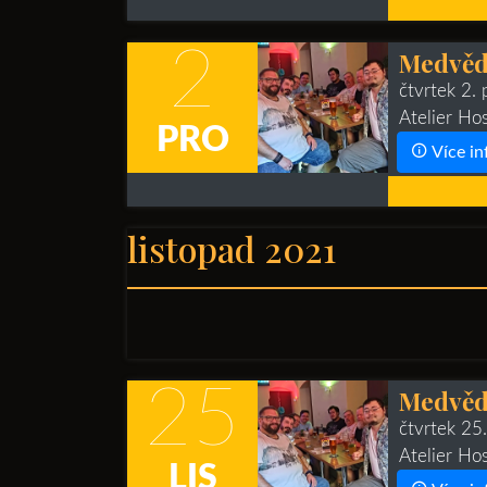
2
Medvědí
čtvrtek 2.
Atelier Ho
PRO
Více in
listopad 2021
25
Medvědí
čtvrtek 25
Atelier Ho
LIS