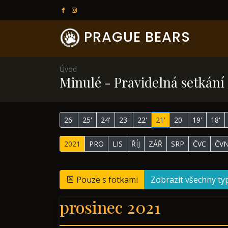
PRAGUE BEARS
Úvod
Minulé - Pravidelná setkán
26'
25'
24'
23'
22'
21'
20'
19'
18'
2021
PRO
LIS
ŘÍJ
ZÁŘ
SRP
ČVC
ČV
Pouze s fotkami
Zobrazit všechny ty
prosinec 2021