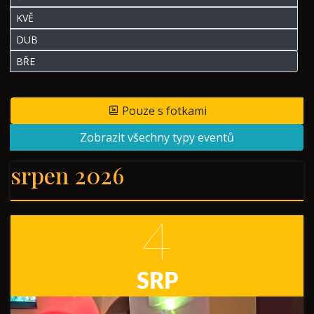
KVĚ
DUB
BŘE
Pouze s fotkami
Zobrazit všechny typy eventů
srpen 2026
4
SRP