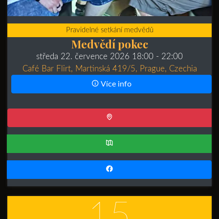
Pravidelné setkání medvědů
Medvědí pokec
středa 22. července 2026 18:00
- 22:00
Café Bar Flirt, Martinská 419/5, Prague, Czechia
Více info
15