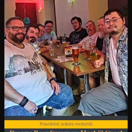
Pravidelné setkání medvědů