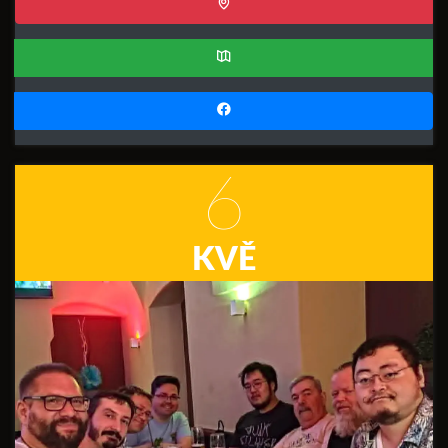
6
KVĚ