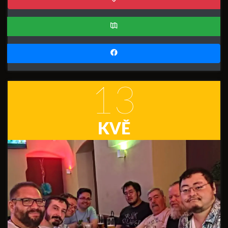
13
KVĚ