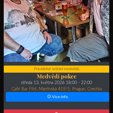
Pravidelné setkání medvědů
Medvědí pokec
středa 13. května 2026 18:00
- 22:00
Café Bar Flirt, Martinská 419/5, Prague, Czechia
Více info