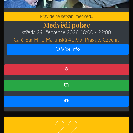
Pravidelné setkání medvědů
Medvědí pokec
středa 29. července 2026 18:00
- 22:00
Café Bar Flirt, Martinská 419/5, Prague, Czechia
Více info
22