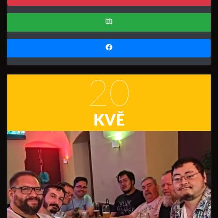
20
KVĚ