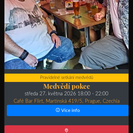
Pravidelné setkání medvědů
Medvědí pokec
středa 27. května 2026 18:00
- 22:00
Café Bar Flirt, Martinská 419/5, Prague, Czechia
Více info