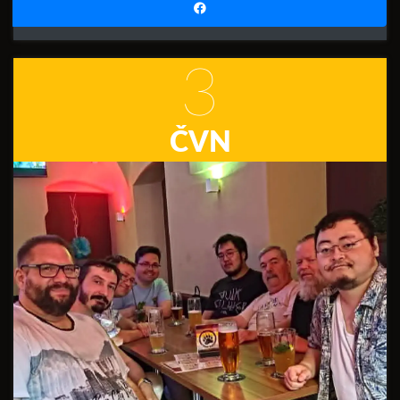
3
ČVN