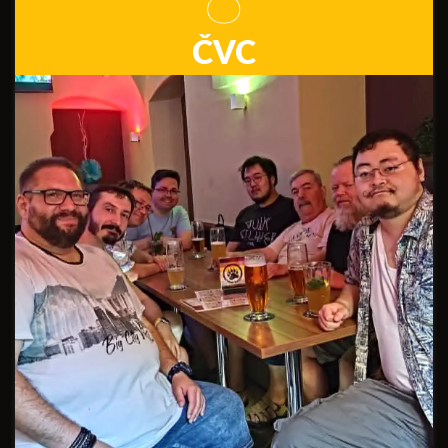
8
ČVC