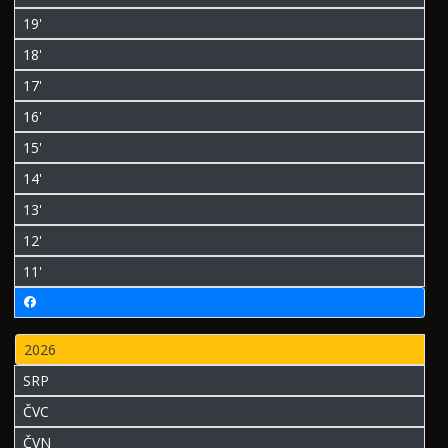
19'
18'
17'
16'
15'
14'
13'
12'
11'
2026
SRP
ČVC
ČVN