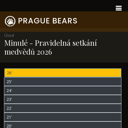
PRAGUE BEARS
Úvod
Minulé - Pravidelná setkání
medvědů 2026
26'
25'
24'
23'
22'
21'
20'