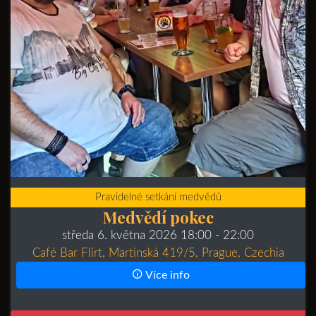
Pravidelné setkání medvědů
Medvědí pokec
středa 6. května 2026 18:00
- 22:00
Café Bar Flirt, Martinská 419/5, Prague, Czechia
Více info