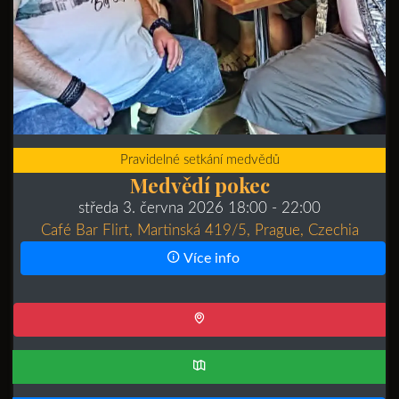
Pravidelné setkání medvědů
Medvědí pokec
středa 3. června 2026 18:00
- 22:00
Café Bar Flirt, Martinská 419/5, Prague, Czechia
Více info