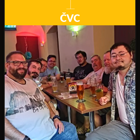
1
ČVC