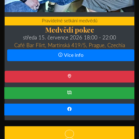
Pravidelné setkání medvědů
Medvědí pokec
středa 15. července 2026 18:00
- 22:00
Café Bar Flirt, Martinská 419/5, Prague, Czechia
Více info