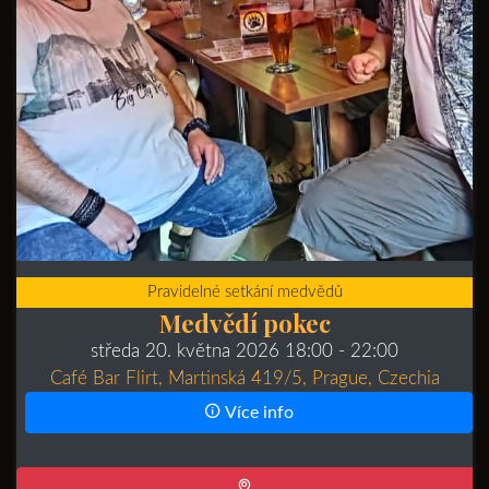
Pravidelné setkání medvědů
Medvědí pokec
středa 20. května 2026 18:00
- 22:00
Café Bar Flirt, Martinská 419/5, Prague, Czechia
Více info