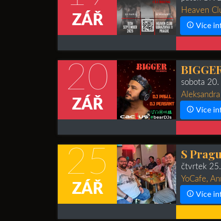
Heaven Clu
ZÁŘ
Více in
20
BIGGER
sobota 20.
Aleksandra
ZÁŘ
Více in
25
S Pragu
čtvrtek 25
YoCafe, An
ZÁŘ
Více in