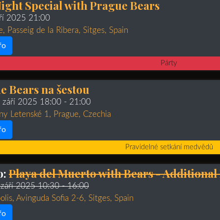
ight Special with Prague Bears
áří 2025 21:00
e, Passeig de la Ribera, Sitges, Spain
fo
Párty
e Bears na šestou
. září 2025 18:00
- 21:00
ny Letenské 1, Prague, Czechia
fo
Pravidelné setkání medvědů
o:
Playa del Muerto with Bears - Additional
 září 2025 10:30
- 16:00
olis, Avinguda Sofia 2-6, Sitges, Spain
fo