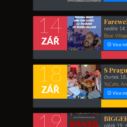
14
Farewel
neděle 14.
Bear Villag
ZÁŘ
Více in
18
S Pragu
čtvrtek 18
YoCafe, An
ZÁŘ
Více in
19
BIGGER
pátek 19. 