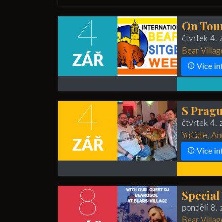
4
On Tour
čtvrtek 4. 
Bear Villag
ZÁŘ
Více in
4
S Pragu
čtvrtek 4.
YoCafe, An
ZÁŘ
Více in
8
Special
pondělí 8.
Bear Villag