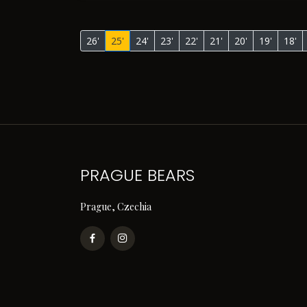
26'
25'
24'
23'
22'
21'
20'
19'
18'
PRAGUE BEARS
Prague, Czechia