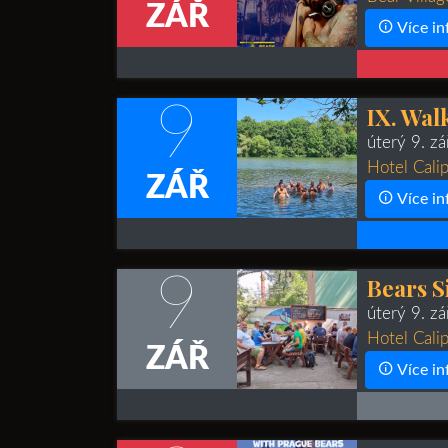
ZÁŘ
Více in
9
IX. Wal
úterý 9. z
Hotel Calip
ZÁŘ
Více in
9
Bears S
úterý 9. z
Hotel Calip
ZÁŘ
Více in