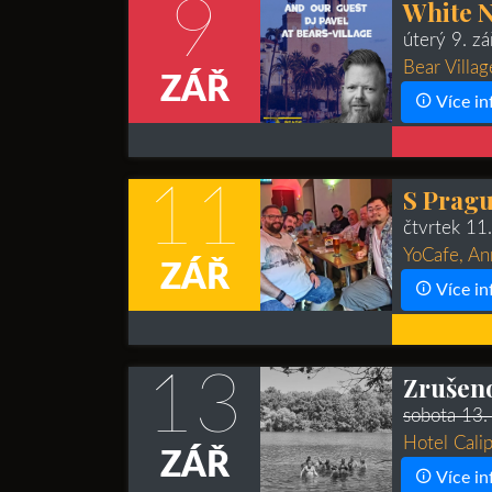
9
White N
úterý 9. z
Bear Villag
ZÁŘ
Více in
11
S Pragu
čtvrtek 11
YoCafe, An
ZÁŘ
Více in
13
Zrušen
sobota 13.
Hotel Calip
ZÁŘ
Více in