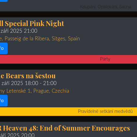
Koupání, Opalování, Sauna
l Special Pink Night
 září 2025 21:00
e, Passeig de la Ribera, Sitges, Spain
fo
Párty
e Bears na šestou
. září 2025 18:00
- 21:00
ny Letenské 1, Prague, Czechia
fo
Pravidelné setkání medvědů
 Heaven 48: End of Summer Encourages
září 2025 20:00