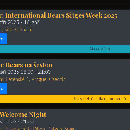
: International Bears Sitges Week 2025
září 2025
- 16. září
e, Sitges, Spain
fo
Na cestách
e Bears na šestou
 září 2025 18:00
- 21:00
ny Letenské 1, Prague, Czechia
fo
Pravidelné setkání medvědů
 Welcome Night
 září 2025 21:00
e, Passeig de la Ribera, Sitges, Spain