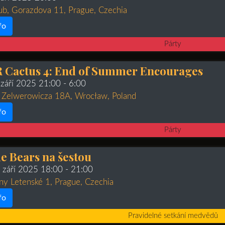
b, Gorazdova 11, Prague, Czechia
fo
Párty
 Cactus 4: End of Summer Encourages
 září 2025 21:00
- 6:00
 Zelwerowicza 18A, Wrocław, Poland
fo
Párty
e Bears na šestou
. září 2025 18:00
- 21:00
ny Letenské 1, Prague, Czechia
fo
Pravidelné setkání medvědů