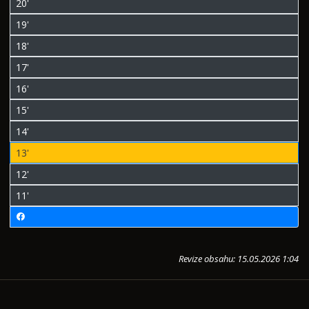
20'
19'
18'
17'
16'
15'
14'
13'
12'
11'
Revize obsahu: 15.05.2026 1:04