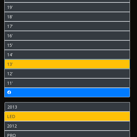
19'
18'
17'
16'
15'
14'
13'
12'
11'
2013
LED
2012
PRO