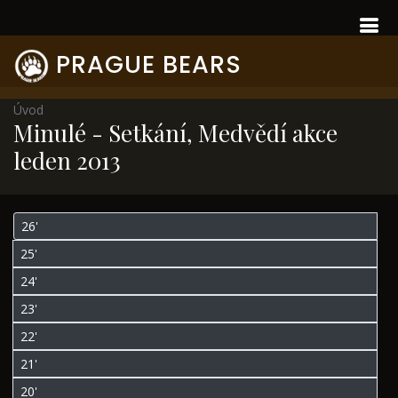
PRAGUE BEARS
Úvod
Minulé - Setkání, Medvědí akce
leden 2013
26'
25'
24'
23'
22'
21'
20'