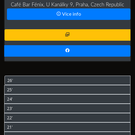
Café Bar Fénix, U Kanálky 9, Praha, Czech Republic
Více info
26'
25'
24'
23'
22'
21'