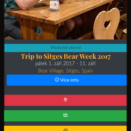
Medvědí víkend
Trip to Sitges Bear Week 2017
pátek 1. září 2017
- 11. září
Bear Village, Sitges, Spain
Více info