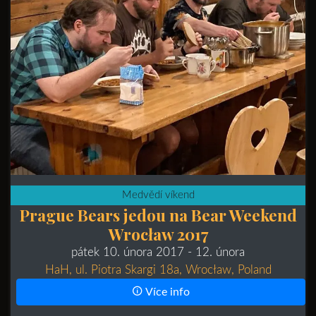
Medvědí víkend
Prague Bears jedou na Bear Weekend
Wrocław 2017
pátek 10. února 2017
- 12. února
HaH, ul. Piotra Skargi 18a, Wrocław, Poland
Více info