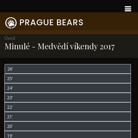
PRAGUE BEARS
Úvod
Minulé - Medvědí víkendy 2017
26'
25'
24'
23'
22'
21'
20'
19'