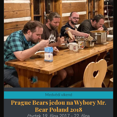
Medvědí víkend
Prague Bears jedou na Wybory Mr.
Bear Poland 2018
čtvrtek 19. října 2017
- 22. října