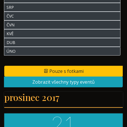
SRP
ČVC
ČVN
KVĚ
DUB
ÚNO
Pouze s fotkami
Zobrazit všechny typy eventů
prosinec 2017
21