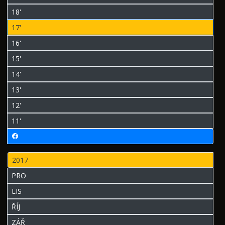
18'
17'
16'
15'
14'
13'
12'
11'
2017
PRO
LIS
ŘÍJ
ZÁŘ