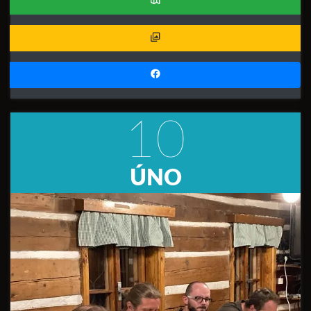
10
ÚNO