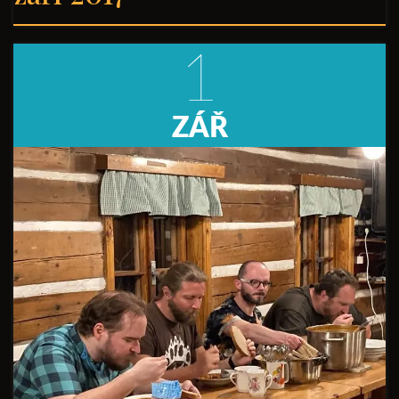
1
ZÁŘ