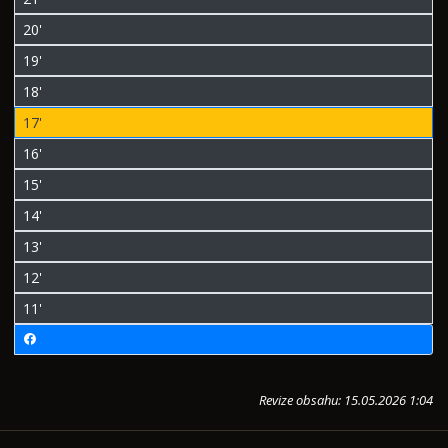
20'
19'
18'
17'
16'
15'
14'
13'
12'
11'
Revize obsahu: 15.05.2026 1:04