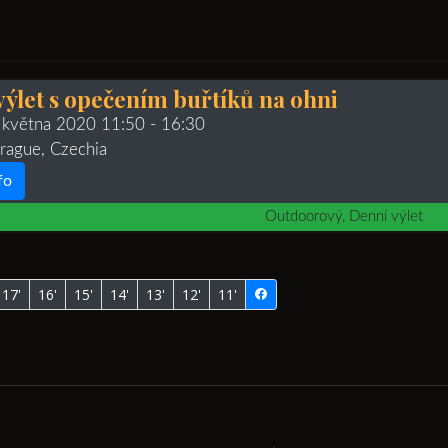
výlet s opečením buřtíků na ohni
 května 2020 11:50
- 16:30
Prague, Czechia
fo
Outdoorový, Denní výlet
17'
16'
15'
14'
13'
12'
11'