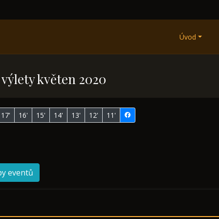
Úvod
výlety květen 2020
17'
16'
15'
14'
13'
12'
11'
py eventů