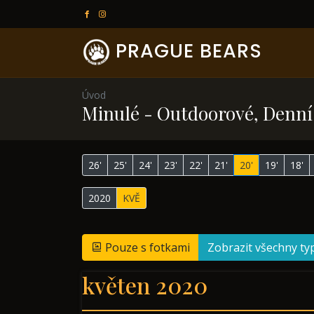
PRAGUE BEARS
Úvod
Minulé - Outdoorové, Denní 
26'
25'
24'
23'
22'
21'
20'
19'
18'
2020
KVĚ
Pouze s fotkami
Zobrazit všechny ty
květen 2020