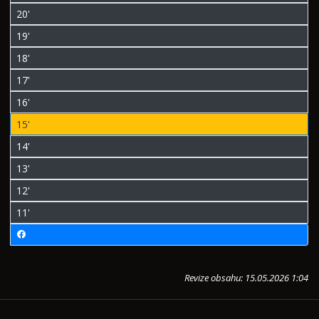
20'
19'
18'
17'
16'
15'
14'
13'
12'
11'
Revize obsahu: 15.05.2026 1:04