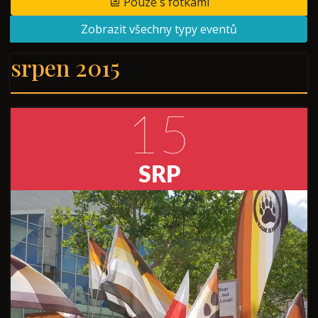
Pouze s fotkami
Zobrazit všechny typy eventů
srpen 2015
15
SRP