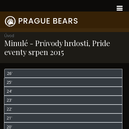
PRAGUE BEARS
Úvod
Minulé - Průvody hrdosti, Pride
eventy srpen 2015
26'
25'
24'
23'
22'
21'
20'