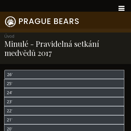
PRAGUE BEARS
Úvod
Minulé - Pravidelná setkání
medvědů 2017
26'
25'
24'
23'
22'
21'
20'