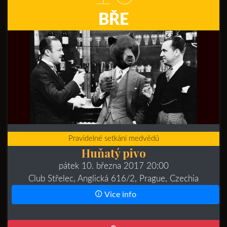
BŘE
Pravidelné setkání medvědů
Huňatý pivo
pátek 10. března 2017 20:00
Club Střelec, Anglická 616/2, Prague, Czechia
Více info