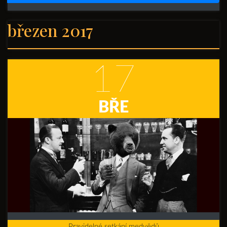
březen 2017
17
BŘE
Pravidelné setkání medvědů