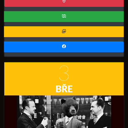
3
BŘE