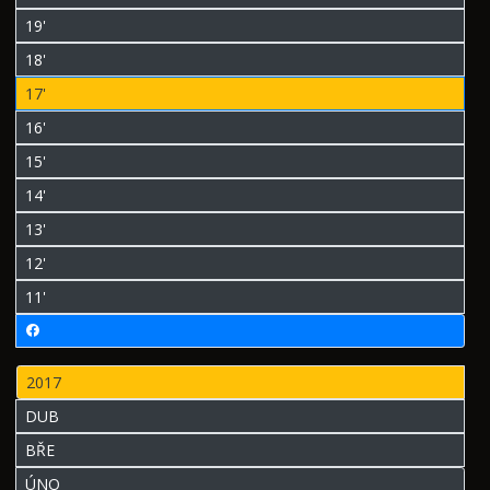
19'
18'
17'
16'
15'
14'
13'
12'
11'
2017
DUB
BŘE
ÚNO