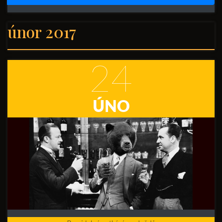
únor 2017
24
ÚNO