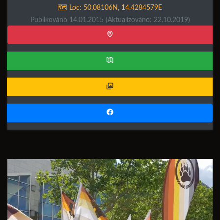
🗺️ Loc:
50.08106N
,
14.4284579E
Publikováno 14.01.2015
(Aktualizováno: 22.10.2019)