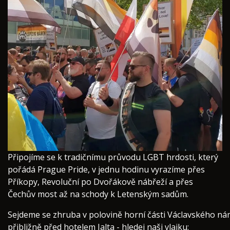
​Připojíme se k tradičnímu průvodu LGBT hrdosti, který
pořádá Prague Pride, v jednu hodinu vyrazíme přes
Příkopy, Revoluční po Dvořákově nábřeží a přes
Čechův most až na schody k Letenským sadům.
Sejdeme se zhruba v polovině horní části Václavského ná
přibližně před hotelem Jalta - hledej naši vlajku: