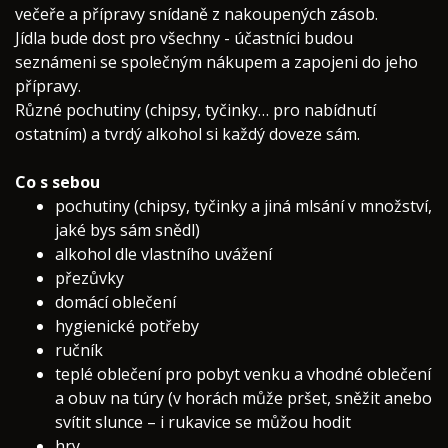
večeře a přípravy snídaně z nakoupených zásob.
Jídla bude dost pro všechny - účastníci budou
seznámeni se společným nákupem a zapojeni do jeho
přípravy.
Různé pochutiny (chipsy, tyčinky… pro nabídnutí
ostatním) a tvrdý alkohol si každý doveze sám.
Co s sebou
pochutiny (chipsy, tyčinky a jiná mlsání v množství,
jaké bys sám snědl)
alkohol dle vlastního uvážení
přezůvky
domácí oblečení
hygienické potřeby
ručník
teplé oblečení pro pobyt venku a vhodné oblečení
a obuv na túry (v horách může pršet, sněžit anebo
svítit slunce – i rukavice se můžou hodit
hry