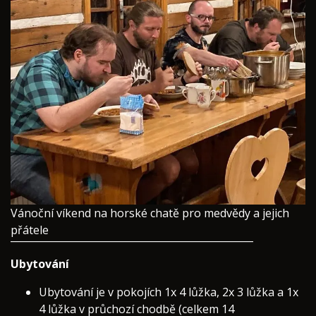
​Vánoční víkend na horské chatě pro medvědy a jejich
přátele
¯¯¯¯¯¯¯¯¯¯¯¯¯¯¯¯¯¯¯¯¯¯¯¯¯¯¯¯¯¯¯¯¯¯¯¯¯¯¯¯¯¯¯
Ubytování
Ubytování je v
pokojích 1x 4 lůžka, 2x 3 lůžka a 1x
4 lůžka v průchozí chodbě (celkem 14