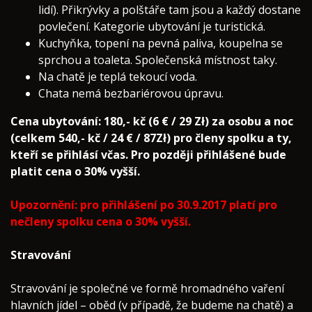
lidí)
.
Přikrývky a polštáře tam jsou a každý dostane
povlečen
í.
Kategorie ubytování je turistická.
Kuchyňka, topení na pevná paliva, koupelna se
sprchou a toaleta. Společenská místnost taky
.
Na chatě je teplá tekoucí voda.
Chata nemá bezbariérovou úpravu.
Cena ubytování: 180,- kč (6 € / 29 Zł) za osobu a noc
(celkem 540,- kč / 24 € / 87
Zł) pro členy spolku a ty,
kteří se přihlásí včas. Pro později přihlášené bude
platit cena o 30% vyšší.
Upozornění: pro přihlášení p
o 30.9.2017​ platí pro
nečleny spolku cena o 30% vyšší.
Stravování
Stravování je společné ve formě hromadného vaření
hlavních jídel – oběd (v případě, že budeme na chatě) a