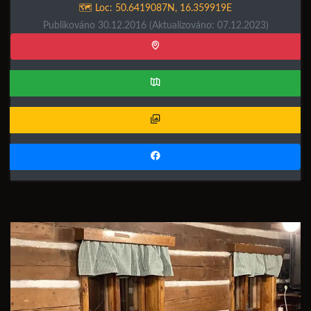
🗺️ Loc:
50.6419087N
,
16.359919E
Publikováno 30.12.2016
(Aktualizováno: 07.12.2023)