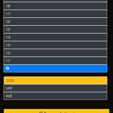
18'
17'
16'
15'
14'
13'
12'
11'
2020
SRP
KVĚ