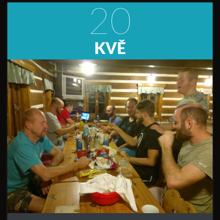
20
KVĚ