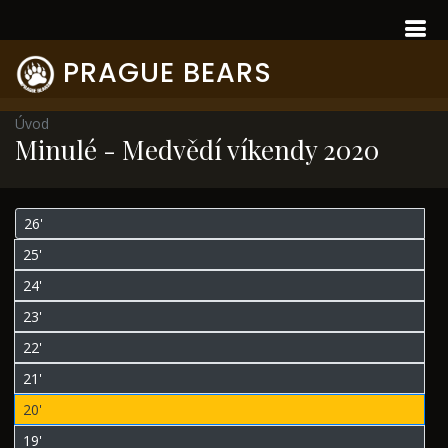
PRAGUE BEARS
Úvod
Minulé - Medvědí víkendy 2020
26'
25'
24'
23'
22'
21'
20'
19'