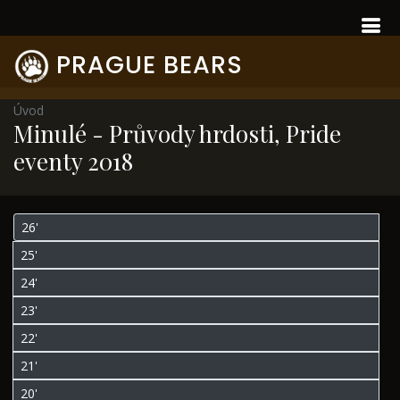
PRAGUE BEARS
Úvod
Minulé - Průvody hrdosti, Pride
eventy 2018
26'
25'
24'
23'
22'
21'
20'