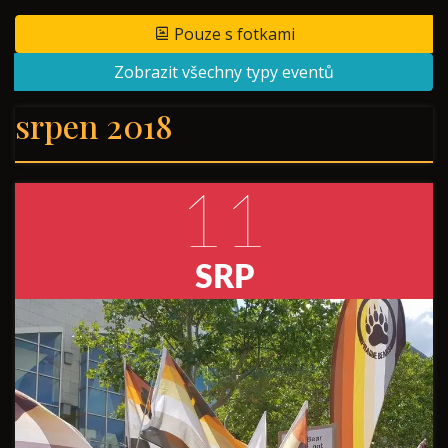
Pouze s fotkami
Zobrazit všechny typy eventů
srpen 2018
11
SRP