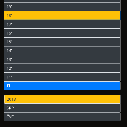
19'
18'
17'
16'
15'
14'
13'
12'
11'
2018
SRP
ČVC