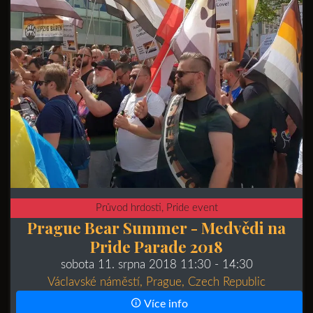
Průvod hrdosti, Pride event
Prague Bear Summer - Medvědi na
Pride Parade 2018
sobota 11. srpna 2018 11:30
- 14:30
Václavské náměstí, Prague, Czech Republic
Více info