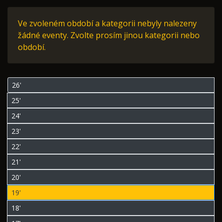
Ve zvoleném období a kategorii nebyly nalezeny
žádné eventy. Zvolte prosím jinou kategorii nebo
období.
26'
25'
24'
23'
22'
21'
20'
19'
18'