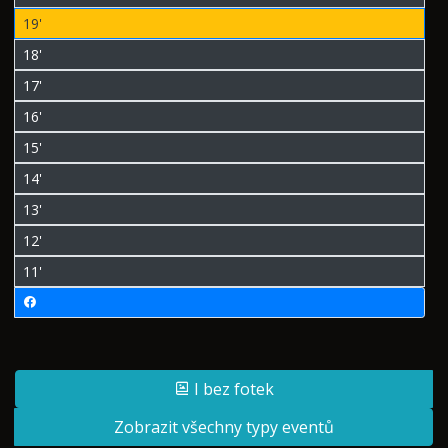
19'
18'
17'
16'
15'
14'
13'
12'
11'
I bez fotek
Zobrazit všechny typy eventů