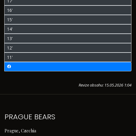
17'
16'
15'
14'
13'
12'
11'
Revize obsahu: 15.05.2026 1:04
PRAGUE BEARS
Prague, Czechia