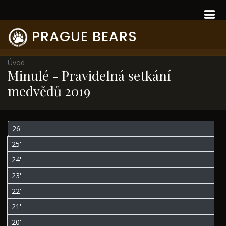
PRAGUE BEARS
Úvod
Minulé - Pravidelná setkání
medvědů 2019
26'
25'
24'
23'
22'
21'
20'