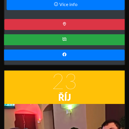
Více info
23
ŘÍJ