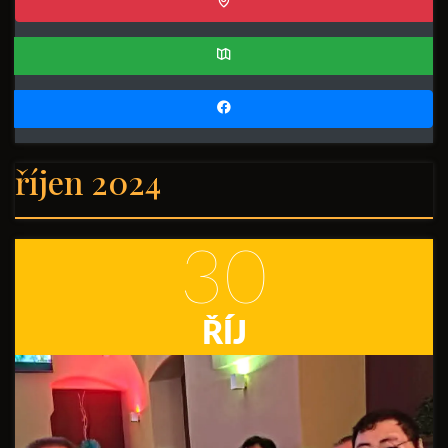
říjen 2024
30
ŘÍJ