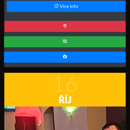
Více info
16
ŘÍJ