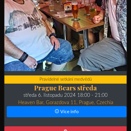
Pravidelné setkání medvědů
Prague Bears středa
středa 6. listopadu 2024 18:00
- 21:00
Heaven Bar, Gorazdova 11, Prague, Czechia
Více info