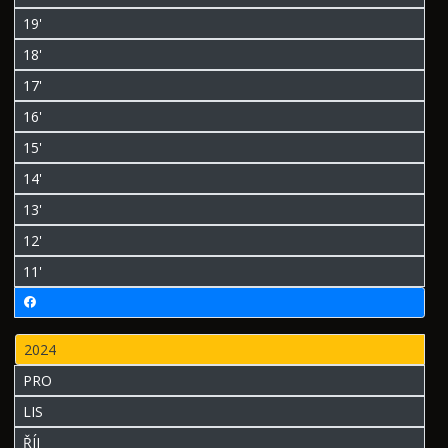
19'
18'
17'
16'
15'
14'
13'
12'
11'
2024
PRO
LIS
ŘÍJ