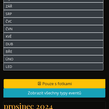
ZÁŘ
SRP
ČVC
ČVN
KVĚ
DUB
BŘE
ÚNO
LED
Pouze s fotkami
Zobrazit všechny typy eventů
prosinec 2024