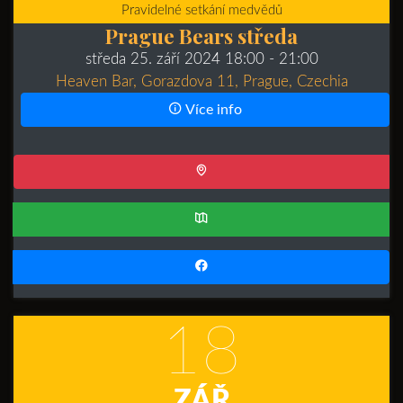
Pravidelné setkání medvědů
Prague Bears středa
středa 25. září 2024 18:00
- 21:00
Heaven Bar, Gorazdova 11, Prague, Czechia
Více info
18
ZÁŘ