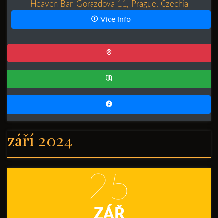
Heaven Bar, Gorazdova 11, Prague, Czechia
Více info
září 2024
25
ZÁŘ