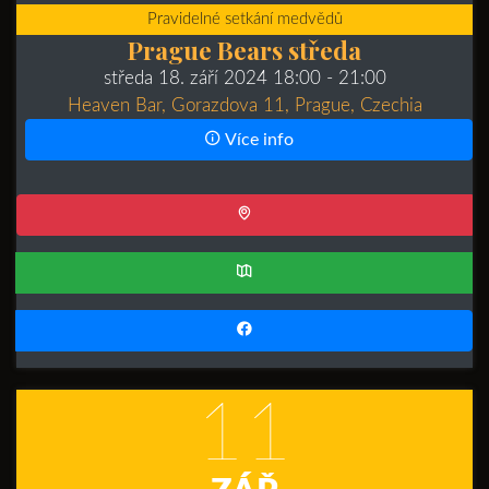
Pravidelné setkání medvědů
Prague Bears středa
středa 18. září 2024 18:00
- 21:00
Heaven Bar, Gorazdova 11, Prague, Czechia
Více info
11