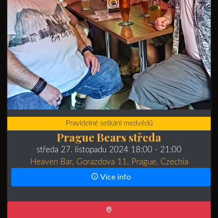
Pravidelné setkání medvědů
Prague Bears středa
středa 27. listopadu 2024 18:00
- 21:00
Heaven Bar, Gorazdova 11, Prague, Czechia
Více info