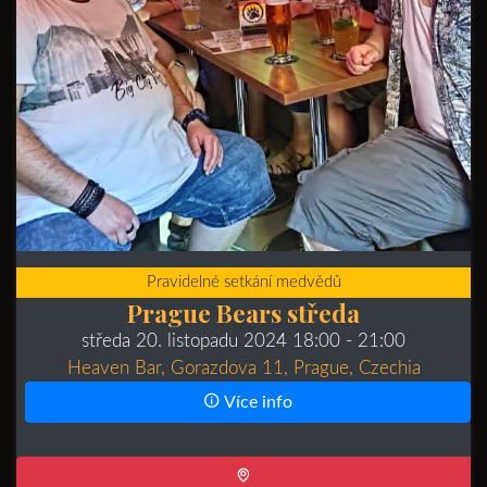
Pravidelné setkání medvědů
Prague Bears středa
středa 20. listopadu 2024 18:00
- 21:00
Heaven Bar, Gorazdova 11, Prague, Czechia
Více info