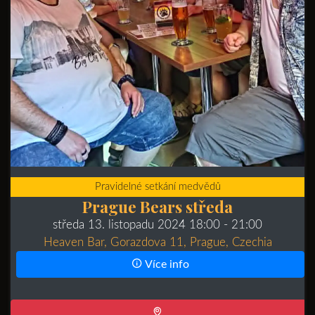
Pravidelné setkání medvědů
Prague Bears středa
středa 13. listopadu 2024 18:00
- 21:00
Heaven Bar, Gorazdova 11, Prague, Czechia
Více info