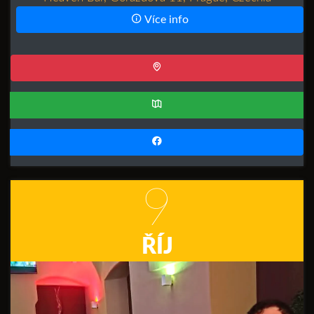
Více info
9
ŘÍJ