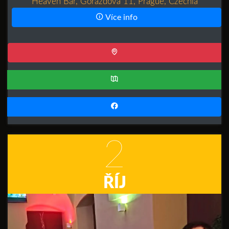
Heaven Bar, Gorazdova 11, Prague, Czechia
Více info
2
ŘÍJ