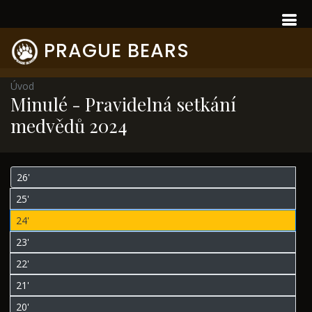
PRAGUE BEARS
Úvod
Minulé - Pravidelná setkání
medvědů 2024
26'
25'
24'
23'
22'
21'
20'