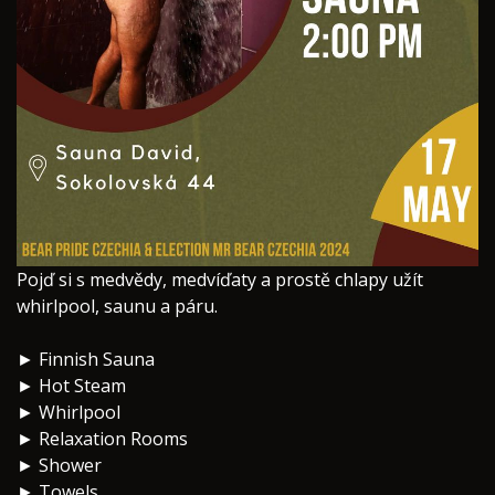
Pojď si s medvědy, medvíďaty a prostě chlapy užít
whirlpool, saunu a páru.
► Finnish Sauna
► Hot Steam
► Whirlpool
► Relaxation Rooms
► Shower
► Towels