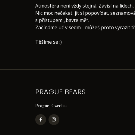
Atmosféra není vždy stejná. Závisí na lidech,
Nic moc nečekat, jít si popovídat, seznamová
s přístupem „bavte mě“.
Začínáme už v sedm - můžeš proto vyrazit t
Těšíme se :)
PRAGUE BEARS
Prague, Czechia