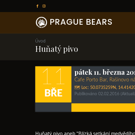
PRAGUE BEARS
Úvod
Huňatý pivo
11
pátek 11. března 20
Cafe Porto Bar, Rašínovo n
🗺️ Loc:
50.0735259N
,
14.4142
BŘE
Publikováno 02.02.2016
(Aktual
​Huňatý pivo aneb "Blízká setkání medvědího