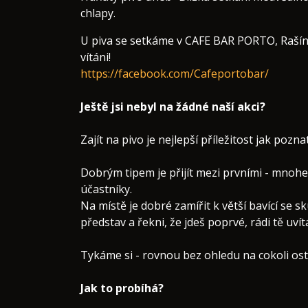
chlapy.
U piva se setkáme v CAFE BAR PORTO, Rašínov
vítáni!
https://facebook.com/Cafeportobar/
Ještě jsi nebyl na žádné naší akci?
Zajít na pivo je nejlepší příležitost jak pozn
Dobrým tipem je přijít mezi prvními - mnoh
účastníky.
Na místě je dobré zamířit k větší bavící se sk
představ a řekni, že jdeš poprvé, rádi tě uví
Tykáme si - rovnou bez ohledu na cokoli ostat
Jak to probíhá?