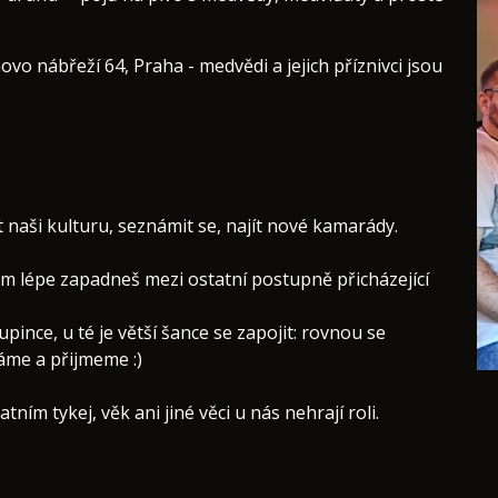
o nábřeží 64, Praha - medvědi a jejich příznivci jsou
at naši kulturu, seznámit se, najít nové kamarády.
em lépe zapadneš mezi ostatní postupně přicházející
upince, u té je větší šance se zapojit: rovnou se
táme a přijmeme :)
ním tykej, věk ani jiné věci u nás nehrají roli.