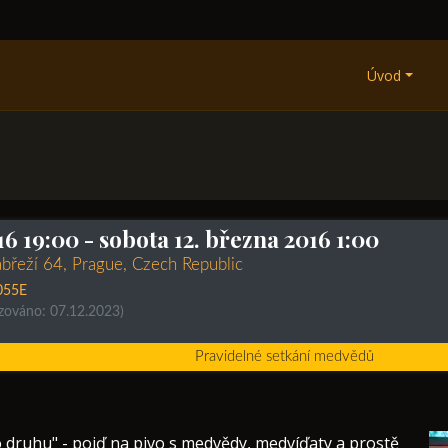
Úvod
16 19:00
- sobota 12. března 2016 1:00
ábřeží 64, Prague, Czech Republic
055E
izováno: 07.12.2023)
Pravidelné setkání medvědů
 druhu" - pojď na pivo s medvědy, medvíďaty a prostě