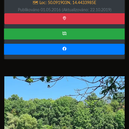
🗺️ Loc:
50.091903N
,
14.4433985E
Publikováno 01.05.2016
(Aktualizováno: 22.10.2019)