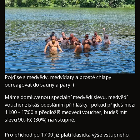
​Pojď se s medvědy, medvíďaty a prostě chlapy
odreagovat do sauny a páry :)
Máme domluvenou speciální medvědí slev​u, medvědí
voucher získáš odesláním přihlášky. pokud přijdeš mezi
11:00 - 17:00 a předložíš medvědí voucher, budeš mít
slevu 90,-Kč (30%) na vstupné.
Pro příchod po 17:00 již platí klasická výše vstupného.