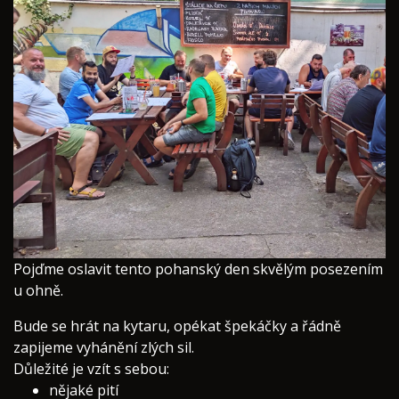
​Pojďme oslavit tento pohanský den skvělým posezením
u ohně.
Bude se hrát na kytaru, opékat špekáčky a řádně
zapijeme vyhánění zlých sil.
Důležité je vzít s sebou:
nějaké pití