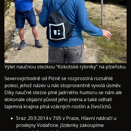
Výlet naučnou stezkou "Kokotské rybníky" na plzeňsku.
Severovýchodně od Plzně se rozprostírá rozsáhlé
polesí, jehož název u nás stoprocentně vyvolá úsměv.
Díky naučné stezce plné jadrného humoru se nám ale
dokonale objasní původ jeho jména a také odhalí
tajemná krajina plná vzácných rostlin a živočichů.
Sraz: 20.9.2014 v 7:05 v Praze, Hlavní nádraží u
prodejny Vodafone. Jízdenky zakoupíme