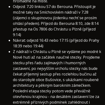
hromadně na místě.
Odjezd: 7:20 linkou S7 do Berouna. Přistoupit je
možné taky na Smíchovském nádraží v 7:28
(zájemci o skupinovou jízdenku nechť se prosím
ohlásí předem). Příjezd do Berouna 8:10, zde 8:14
přestup na Os 7806 do Chrástu u Plzně (příjezd
9:14)
Návrat: odjezd 16:43 nebo 17:15 (příjezd do Prahy
18:39 nebo 19:44)
Z nádraží v Chrástu u Plzně se vydáme po modré k
Nové huti až na začátek naučné stezky. Projdeme
stezku přes řadu zajímavých i humorných
zastavení, po nejvyšším vrcholu stezky nás bude
čekat příjemný sestup přes rozlehlou bučinu až
do starobylé obce Bušovice, s ukázkami roubené
architektury a pěkným barokním zámečkem.
Poslední etapa stezky potom vede převážně
otevřenou krajinou - na desátém zastavení lze za
extrémně příznivých podmínek zahlédnout i