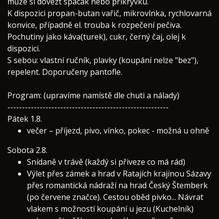
může si dovézt spacák nebo přikrývku.
K dispozici propan-butan vařič, mikrovlnka, rychlovarná
konvice, případně el. trouba k rozpečení pečiva.
Pochutiny jako káva(turek), cukr, černý čaj, olej k
dispozici.
S sebou: vlastní ručník, plavky (koupání nelze "bez"),
repelent. Doporučeny pantofle.
Program: (upravíme namístě dle chuti a nálady)
-------------------------------------------------------
Pátek 1.8.
večer – příjezd, pivo, vínko, pokec - možná u ohně
Sobota 2.8.
Snídaně v trávě (každý si přiveze co má rád)
Výlet přes zámek a hrad v Ratajích krajinou Sázavy
přes romantická nádraží na hrad Český Štemberk
(po červene značce). Cestou oběd pivko... Návrat
vlakem s možností koupání u jezu (Kuchelník)