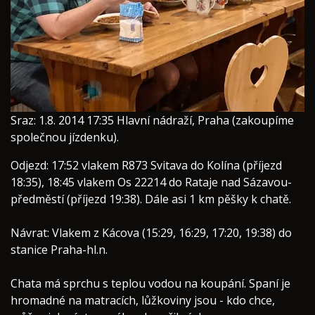
Sraz: 1.8. 2014 17:35 Hlavní nádraží, Praha (zakoupíme
společnou jízdenku).
Odjezd: 17:52 vlakem R873 Svitava do Kolína (příjezd
18:35), 18:45 vlakem Os 22214 do Rataje nad Sázavou-
předměstí (příjezd 19:38). Dále asi 1 km pěšky k chatě.
Návrat: Vlakem z Kácova (15:29, 16:29, 17:20, 19:38) do
stanice Praha-hl.n.
Chata má sprchu s teplou vodou na koupání. Spaní je
hromadné na matracích, lůžkoviny jsou - kdo chce,