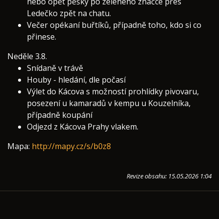
nebo opět pěšky po zeleného značce přes
Ledečko zpět na chatu.
Večer opékaní buřtíků, případně toho, kdo si co
přinese.
Neděle 3.8.
Snídaně v trávě
Houby - hledání, dle počasí
Výlet do Kácova s možností prohlídky pivovaru,
posezení u kamaradů v kempu u Kouzelníka,
případně koupání
Odjezd z Kácova Prahy vlakem.
Mapa:
http://mapy.cz/s/b0z8
Revize obsahu: 15.05.2026 1:04