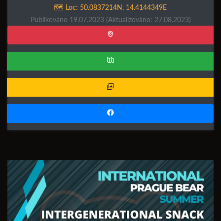
🗺️ Loc:
50.0837214N
,
14.4144349E
Publikováno 19.07.2023
(Aktualizováno: 27.08.2023)