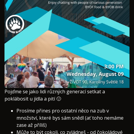
​Pojďme se jako lidi různých generací setkat a
poklábosit u jídla a pití 🙂
Prosíme přines pro ostatní něco na zub v
množství, které bys sám snědl (ať toho nemáme
zase až příliš)
Může to být cokoli, co zvládneš - od čokoládové