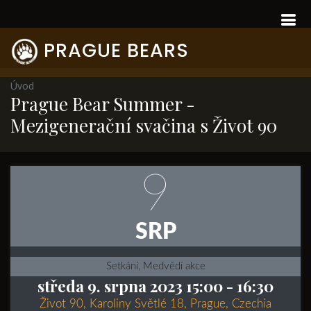
PRAGUE BEARS
Úvod
Prague Bear Summer -
Mezigenerační svačina s Život 90
9
SRP
Setkání, Medvědí akce
středa 9. srpna 2023 15:00
- 16:30
Život 90, Karoliny Světlé 18, Prague, Czechia