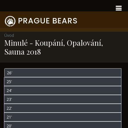
PRAGUE BEARS
Úvod
Minulé - Koupání, Opalování,
Sauna 2018
26'
25'
24'
23'
22'
21'
20'