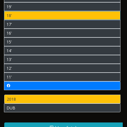
19'
18'
17'
16'
15'
14'
13'
12'
11'
2018
DUB