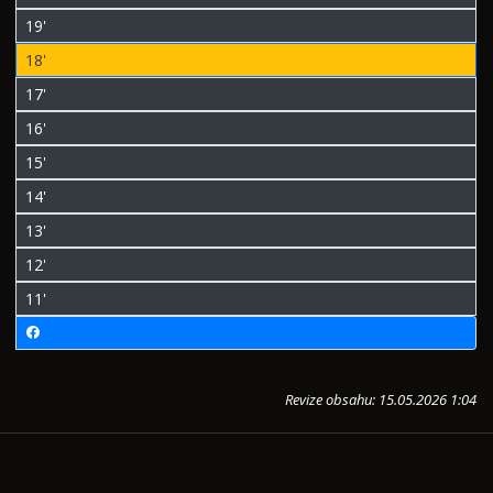
19'
18'
17'
16'
15'
14'
13'
12'
11'
Revize obsahu: 15.05.2026 1:04