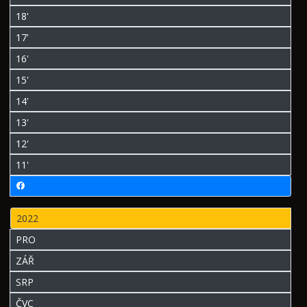
18'
17'
16'
15'
14'
13'
12'
11'
2022
PRO
ZÁŘ
SRP
ČVC