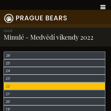
PRAGUE BEARS
Úvod
Minulé - Medvědí víkendy 2022
26'
25'
24'
23'
22'
21'
20'
19'