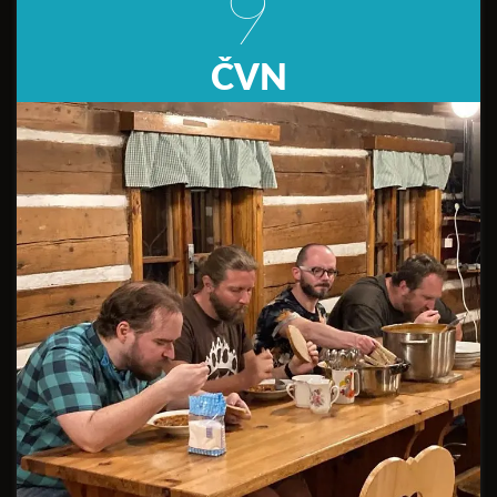
9
ČVN