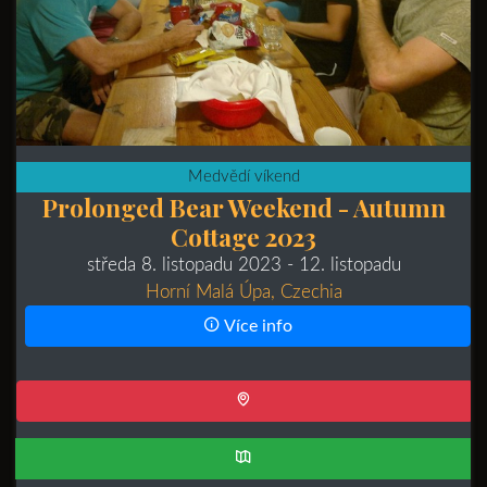
Medvědí víkend
Prolonged Bear Weekend - Autumn
Cottage 2023
středa 8. listopadu 2023
- 12. listopadu
Horní Malá Úpa, Czechia
Více info