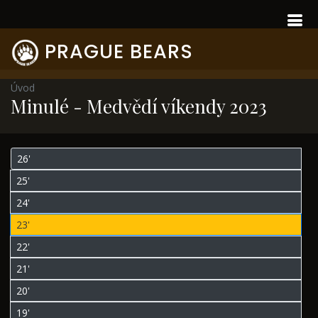
PRAGUE BEARS
Úvod
Minulé - Medvědí víkendy 2023
26'
25'
24'
23'
22'
21'
20'
19'