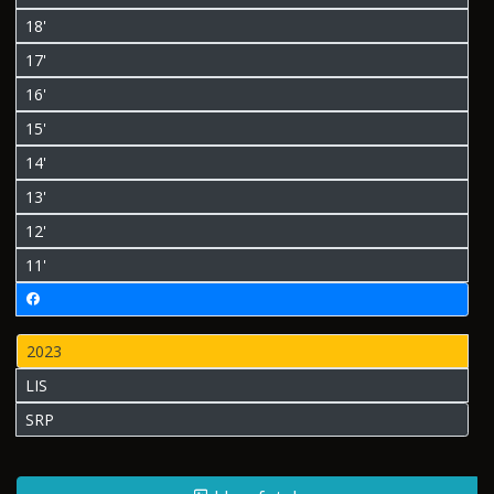
18'
17'
16'
15'
14'
13'
12'
11'
2023
LIS
SRP