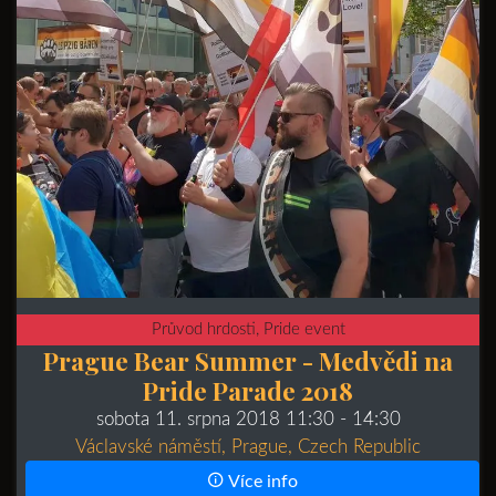
Průvod hrdosti, Pride event
Prague Bear Summer - Medvědi na
Pride Parade 2018
sobota 11. srpna 2018 11:30
- 14:30
Václavské náměstí, Prague, Czech Republic
Více info