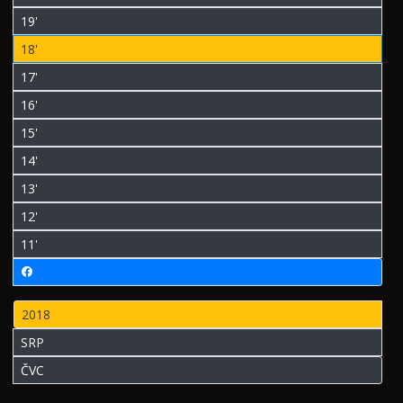
19'
18'
17'
16'
15'
14'
13'
12'
11'
2018
SRP
ČVC