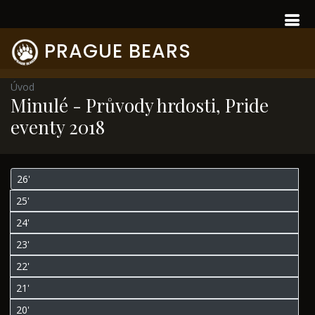
PRAGUE BEARS
Úvod
Minulé - Průvody hrdosti, Pride
eventy 2018
26'
25'
24'
23'
22'
21'
20'