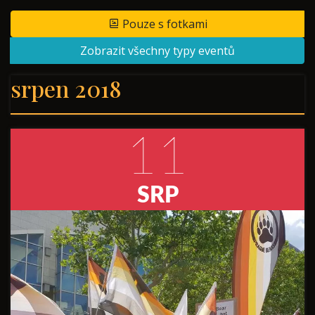
Pouze s fotkami
Zobrazit všechny typy eventů
srpen 2018
11
SRP