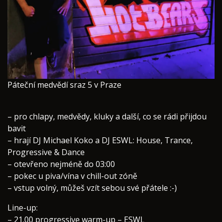
​Páteční medvědí sraz 5 v Praze
– pro chlapy, medvědy, kluky a další, co se rádi přijdou
bavit
– hrají DJ Michael Koko a DJ ESWL: House, Trance,
Progressive & Dance
– otevřeno nejméně do 03:00
– pokec u piva/vína v chill-out zóně
– vstup volný, můžeš vzít sebou své přátele :-)
Line-up:
– 21.00 progressive warm-up – ESWL