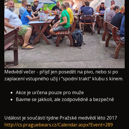
Medvědí večer - přijď jen posedět na pivo, nebo si po
zaplacení vstupného užij i "spodní trakt" klubu s kinem.
Akce je určena pouze pro muže
Bavme se jakkoli, ale zodpovědně a bezpečně
Událost je součástí týdne Pražské medvědí léto 2017
http://cs.praguebears.cz/Calendar.aspx?Event=289