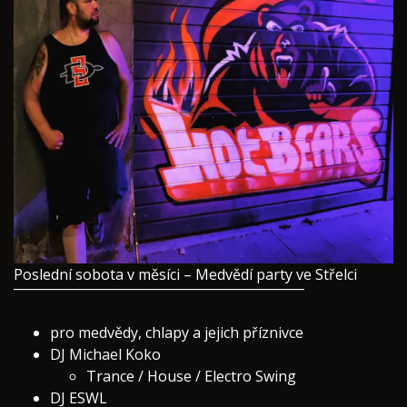
Poslední sobota v měsíci – Medvědí party ve Střelci
¯¯¯¯¯¯¯¯¯¯¯¯¯¯¯¯¯¯¯¯¯¯¯¯¯¯¯¯¯¯¯¯¯¯¯¯¯¯¯¯
pro medvědy, chlapy a jejich příznivce
DJ Michael Koko
Trance / House / Electro Swing
DJ ESWL