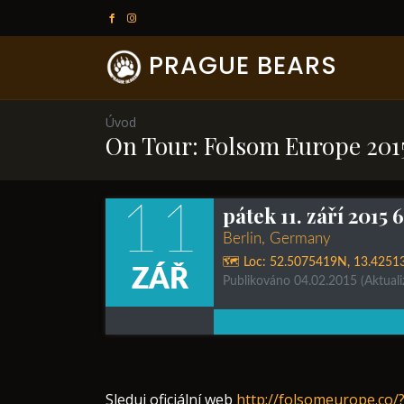
PRAGUE BEARS
Úvod
On Tour: Folsom Europe 201
11
pátek 11. září 2015 
Berlin, Germany
🗺️ Loc:
52.5075419N
,
13.4251
ZÁŘ
Publikováno 04.02.2015
(Aktual
Sleduj oficiální web
http://folsomeurope.co/