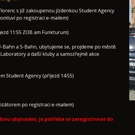
-Florenc s již zakoupenou jízdenkou Student Agency
mluví po registraci e-mailem)
íjezd 11:55 ZOB am Funkturum)
 U-Bahn a S-Bahn, ubytujeme se, projdeme po městě.
 Laboratory a další kluby a samozřejmě akce
em Student Agency (příjezd 14:55)
izátorem po registraci e-mailem)
luvu ubytování, je potřeba se zaregistrovat do