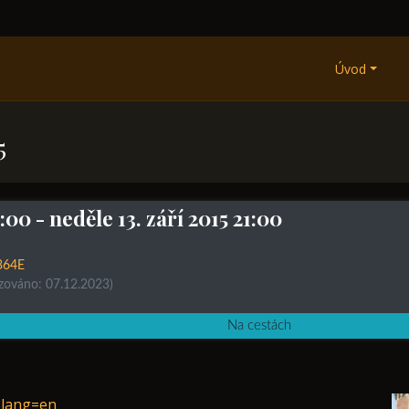
Úvod
5
6:00
- neděle 13. září 2015 21:00
364E
izováno: 07.12.2023)
Na cestách
?lang=en