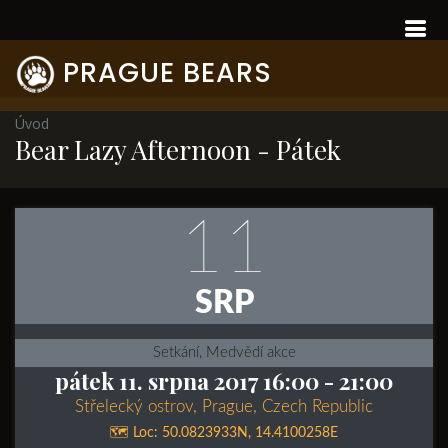
PRAGUE BEARS
Úvod
Bear Lazy Afternoon - Pátek
11
SRP
Setkání, Medvědí akce
pátek 11. srpna 2017 16:00
- 21:00
Střelecký ostrov, Prague, Czech Republic
🗺️ Loc:
50.0823933N
,
14.4100258E