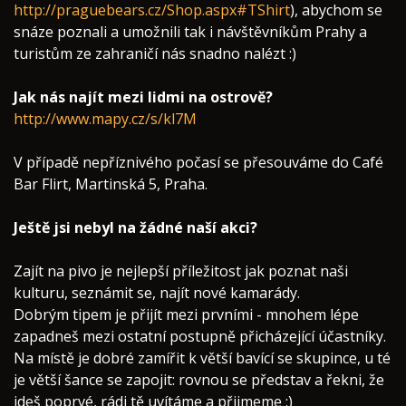
http://praguebears.cz/Shop.aspx#TShirt
), abychom se
snáze poznali a umožnili tak i návštěvníkům Prahy a
turistům ze zahraničí nás snadno nalézt :)
Jak nás najít mezi lidmi na ostrově?
http://www.mapy.cz/s/kl7M
V případě nepříznivého počasí se přesouváme do Café
Bar Flirt, Martinská 5, Praha.
Ještě jsi nebyl na žádné naší akci?
Zajít na pivo je nejlepší příležitost jak poznat naši
kulturu, seznámit se, najít nové kamarády.
Dobrým tipem je přijít mezi prvními - mnohem lépe
zapadneš mezi ostatní postupně přicházející účastníky.
Na místě je dobré zamířit k větší bavící se skupince, u té
je větší šance se zapojit: rovnou se představ a řekni, že
jdeš poprvé, rádi tě uvítáme a přijmeme :)