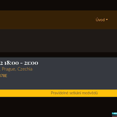
Úvod
2 18:00
- 21:00
 Prague, Czechia
478E
Pravidelné setkání medvědů