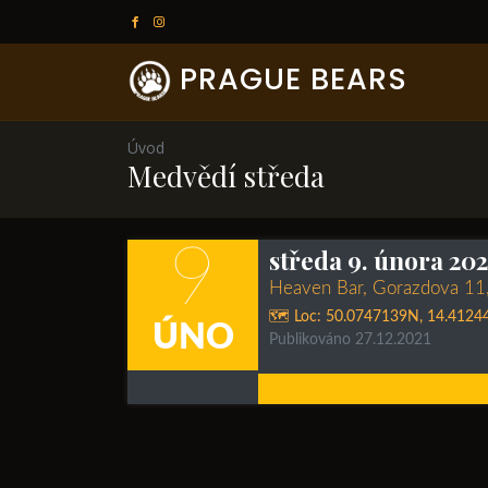
PRAGUE BEARS
Úvod
Medvědí středa
9
středa 9. února 202
Heaven Bar, Gorazdova 11,
🗺️ Loc:
50.0747139N
,
14.4124
ÚNO
Publikováno 27.12.2021