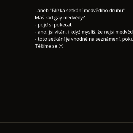
​...aneb "Blízká setkání medvědího druhu"
Máš rád gay medvědy?
- pojď si pokecat
- ano, jsi vítán, i když myslíš, že nejsi medvěd
- toto setkání je vhodné na seznámení, poku
Těšíme se 🙂