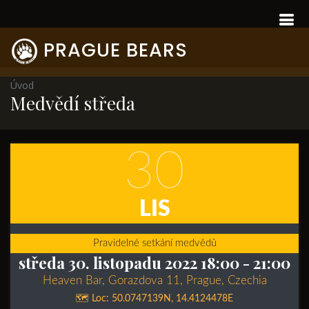
PRAGUE BEARS
Úvod
Medvědí středa
30
LIS
Pravidelné setkání medvědů
středa 30. listopadu 2022 18:00
- 21:00
Heaven Bar, Gorazdova 11, Prague, Czechia
🗺️ Loc:
50.0747139N
,
14.4124478E