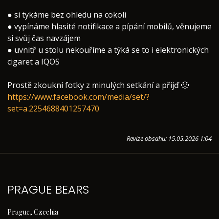
● si tykáme bez ohledu na cokoli
● vypínáme hlasité notifikace a pípání mobilů, věnujeme
si svůj čas navzájem
● uvnitř u stolu nekouříme a týká se to i elektronických
cigaret a IQOS
Prostě zkoukni fotky z minulých setkání a přijď 🙂
https://www.facebook.com/media/set/?
set=a.2254688401257470
Revize obsahu: 15.05.2026 1:04
PRAGUE BEARS
Prague, Czechia